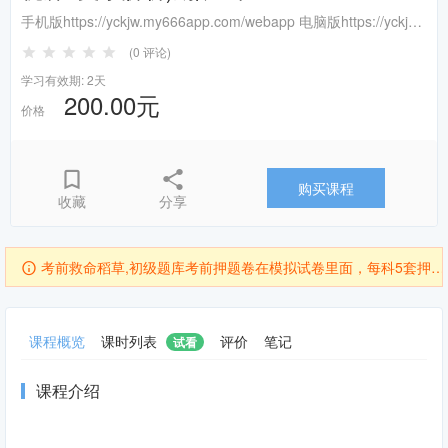
手机版https://yckjw.my666app.com/webapp 电脑版https://yckjw.my666app.com
(0 评论)
学习有效期: 2天
200.00元
价格
购买课程
收藏
分享
付款后加入：宜昌会计网公开课(3)QQ群号：482989511要值班老师给您发货...
考前救命稻草,初级题库考前押题卷在模拟试卷里面，每科5套押题试卷，已开通题库的押...
已购题库的福音，做对题才是关键，考前一周到半月左右会在你已购买题库中更新5套押题...
课程概览
课时列表
评价
笔记
已购题库的福音，做对题才是关键，考前一周到半月左右会在你已购买题库中更新5套押题...
试看
付款后加入：宜昌会计网公开课(3)QQ群号：482989511要值班老师给您发货...
课程介绍
考前救命稻草,初级题库考前押题卷在模拟试卷里面，每科5套押题试卷，已开通题库的押...