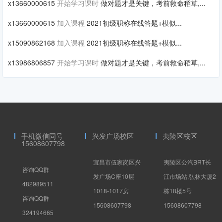
x13660000615
开始学习课时
做对题才是关键，考前救命稻草,...
x13660000615
加入课程
2021初级职称在线答题+模似...
x15090862168
加入课程
2021初级职称在线答题+模似...
x13986806857
开始学习课时
做对题才是关键，考前救命稻草,...
手机微信同号
兴发广场校区
夷陵区校区
15608607798
宜昌市伍家岗区兴
夷陵区公汽BRT长
咨询QQ群
发广场C座10层
江市场站,弘林大厦2
482989511
1018-1017房
栋18楼5号
咨询QQ群
15608607798
15608607798
324194665